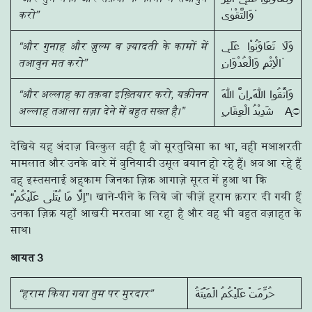
करो”
وَالتَّقْوٰى ۠
“और गुनाह और ज़ुल्म व ज़्यादती के कामों में
وَلَا تَعَاوَنُوْا عَلَي
तआवुन मत करो”
الْاِثْمِ وَالْعُدْوَانِ ۠
“और अल्लाह का तक़वा इख़्तियार करो, यक़ीनन
وَاتَّقُوا اللّٰهَ ۭاِنَّ اللّٰهَ
अल्लाह तआला सज़ा देने में बहुत सख्त है।”
देखिये यह अंदाज़ बिल्कुल वही है जो सूरतुन्निसा का था, वही मआशरती
मामलात और उनके बारे में बुनियादी उसूल बयान हो रहे हैं। अब आ रहे हैं
वह इस्तसनाई अहकाम जिनका ज़िक्र आगाज़े सूरत में हुआ था कि
“اِلَّا مَا يُتْلٰى عَلَيْكُمْ”। खाने-पीने के लिये जो चीज़ें हराम क़रार दी गयी हैं
उनका ज़िक्र यहाँ आखरी मरतबा आ रहा है और वह भी बहुत वज़ाहत के
साथ।
आयत 3
“हराम किया गया तुम पर मुरदार”
حُرِّمَتْ عَلَيْكُمُ الْمَيْتَةُ