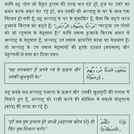
यानि वह लोग जो बैतुल हराम की तरफ़ चल पड़े हों, हज या उमरे का
क़सद करके सफ़र कर रहे हों, अब उनकी भी अल्लाह के घर के साथ एक
निस्बत हो गयी है, वह अल्लाह के घर के मुसाफ़िर हैं, जैसा कि अहले अरब
हुज्जाजे किराम को कहते हैं: “مَرْحَبًا بِضُیُوْفِ الرَّحْمٰن” “मरहबा उन लोगों
को जो रहमान के मेहमान हैं।” यानि तमाम हुज्जाजे किराम असल में
अल्लाह के मेहमान हैं, अल्लाह उन तमाम ज़ायरीने काबा का मेज़बान है।
तो अल्लाह के उन तमाम मेहमानों की हतके इज़्ज़त (अपमान) और
बेहुरमती से मना कर दिया गया।
“वह तलबगार हैं अपने रब के फ़ज़ल और
يَبْتَغُوْنَ فَضْلًا مِّنْ رَّبِّهِمْ
उसकी ख़ुशनुदी के।”
وَرِضْوَانًا ۭ
यह सबके सब अल्लाह तआला के फ़ज़ल और उसकी ख़ुशनुदी की तलाश में
निकले हुए हैं, अल्लाह को राज़ी करने की कोशिश में मकाने मोहतरम
(काबे) की तरफ़ जा रहे हैं।
“हाँ जब तुम हलाल हो जाओ (अहराम खोल दो) तो
وَاِذَا حَلَلْتُمْ
फिर तुम शिकार करो।”
فَاصْطَادُوْا ۭ