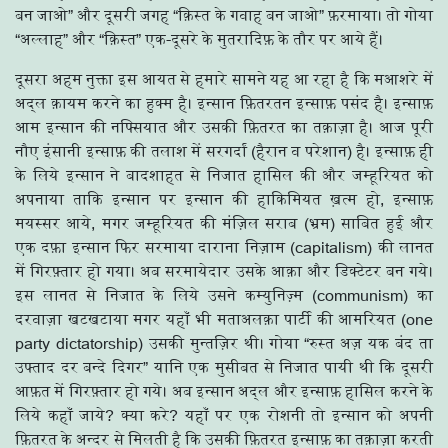
बन जाओ” और दूसरी जगह “क़िस्त के गवाह बन जाओ” फ़रमाया। तो गोया
“अल्लाह” और “क़िस्त” एक-दूसरे के मुतरादिफ़ के तौर पर आये हैं।
दूसरा अहम नुक्ता इस आयत से हमारे सामने यह आ रहा है कि मआशरे में
अद्ल क़ायम करने का हुक्म है। इन्सान फ़ितरतन इन्साफ़ पसंद है। इन्साफ़
आम इन्सान की नफ्सियात और उसकी फ़ितरत का तक़ाज़ा है। आज पूरी
नौए इंसानी इन्साफ़ की तलाश में सरगर्दां (हैरान व परेशान) है। इन्साफ़ ही
के लिये इन्सान ने बादशाहत से निजात हासिल की और जम्हूरियत को
अपनाया ताकि इन्सान पर इन्सान की हाकिमियत ख़त्म हो, इन्साफ़
मयस्सर आये, मगर जम्हूरियत की मंज़िल सराब (भ्रम) साबित हुई और
एक दफ़ा इन्सान फिर सरमाया दाराना निज़ाम (capitalism) की लानत
में गिरफ़्तार हो गया। अब सरमायेदार उसके आक़ा और डिक्टेटर बन गये।
इस लानत से निजात के लिये उसने कम्युनिज़्म (communism) का
दरवाज़ा खटखटाया मगर यहाँ भी मताअलक़ा पार्टी की आमरियत (one
party dictatorship) उसकी मुन्तज़िर थी। गोया “रुस्त अज़ यक बंद ता
उफ्ताद दर बन्दे दिगर” यानि एक मुसीबत से निजात पायी थी कि दूसरी
आफ़त में गिरफ़्तार हो गये। अब इन्सान अद्ल और इन्साफ़ हासिल करने के
लिये कहाँ जाये? क्या करे? यहाँ पर एक रोशनी तो इन्सान को अपनी
फ़ितरत के अन्दर से मिलती है कि उसकी फ़ितरत इन्साफ़ का तक़ाज़ा करती