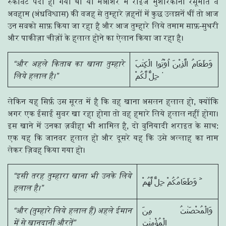
रुकावटें पैदा हो गयी थीं या मआशरे में राइज मुशरिकाना रसूमात व
अवहाम (अंधविश्वास) की वजह से तुम्हारे ज़हनों में कुछ उलझनें थीं तो आज
उन सबको साफ़ किया जा रहा है और आज तुम्हारे लिये तमाम साफ़-सुथरी
और पाकीज़ा चीज़ों के हलाल होने का ऐलान किया जा रहा है।
“और अहले किताब का खाना तुम्हारे
وَطَعَامُ الَّذِيْنَ اُوْتُوا الْكِتٰبَ
लिये हलाल है।”
حِلٌّ لَّكُمْ ۠
लेकिन यह सिर्फ़ उस सूरत में है कि वह खाना असलन हलाल हो, क्योंकि
अगर एक ईसाई सुवर खा रहा होगा तो वह हमारे लिये हलाल नहीं होगा।
इस खाने में उनका ज़बीहा भी शामिल है, दो बुनियादी शराइत के साथ:
एक यह कि जानवर हलाल हो और दूसरे यह कि उसे अल्लाह का नाम
लेकर ज़िबह किया गया हो।
“इसी तरह तुम्हारा खाना भी उनके लिये
وَطَعَامُكُمْ حِلٌّ لَّهُمْ ۡ
हलाल है।”
“और (तुम्हारे लिये हलाल हैं) अहले ईमान
وَالْمُحْصَنٰتُ مِنَ
में से खानदानी औरतें”
الْمُؤْمِنٰتِ