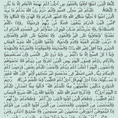
يٰٓاَيُّھَا الَّذِيْنَ اٰمَنُوْٓا اَوْفُوْا بِالْعُقُوْدِ ڛ اُحِلَّتْ لَكُمْ بَهِيْمَةُ الْاَنْعَامِ اِلَّا مَا يُتْلٰى
عَلَيْكُمْ غَيْرَ مُحِلِّي الصَّيْدِ وَاَنْتُمْ حُرُمٌ ۭاِنَّ اللّٰهَ يَحْكُمُ مَا يُرِيْدُ Ǻ۝ يٰٓاَيُّھَا
الَّذِيْنَ اٰمَنُوْا لَا تُحِلُّوْا شَعَاۗىِٕرَ اللّٰهِ وَلَا الشَّهْرَ الْحَرَامَ وَلَا الْهَدْيَ وَلَا الْقَلَاۗىِٕدَ وَلَآ
اٰۗمِّيْنَ الْبَيْتَ الْحَرَامَ يَبْتَغُوْنَ فَضْلًا مِّنْ رَّبِّهِمْ وَرِضْوَانًا ۭوَاِذَا حَلَلْتُمْ
فَاصْطَادُوْا ۭوَلَا يَجْرِمَنَّكُمْ شَـنَاٰنُ قَوْمٍ اَنْ صَدُّوْكُمْ عَنِ الْمَسْجِدِ الْحَرَامِ اَنْ
تَعْتَدُوْا ۘوَتَعَاوَنُوْا عَلَي الْبِرِّ وَالتَّقْوٰى ۠ وَلَا تَعَاوَنُوْا عَلَي الْاِثْمِ وَالْعُدْوَانِ
۠وَاتَّقُوا اللّٰهَ ۭاِنَّ اللّٰهَ شَدِيْدُ الْعِقَابِ Ą۝ حُرِّمَتْ عَلَيْكُمُ الْمَيْتَةُ وَالدَّمُ وَلَحْمُ
الْخِنْزِيْرِ وَمَآ اُهِلَّ لِغَيْرِ اللّٰهِ بِهٖ وَالْمُنْخَنِقَةُ وَالْمَوْقُوْذَةُ وَالْمُتَرَدِّيَةُ وَالنَّطِيْحَةُ
وَمَآ اَ كَلَ السَّبُعُ اِلَّا مَا ذَكَّيْتُمْ ۣ وَمَا ذُبِحَ عَلَي النُّصُبِ وَاَنْ تَسْـتَقْسِمُوْا
بِالْاَزْلَامِ ۭذٰلِكُمْ فِسْقٌ ۭ اَلْيَوْمَ يَىِٕسَ الَّذِيْنَ كَفَرُوْا مِنْ دِيْنِكُمْ فَلَا تَخْشَوْهُمْ
وَاخْشَوْنِ ۭ اَلْيَوْمَ اَ كْمَلْتُ لَكُمْ دِيْنَكُمْ وَاَتْمَمْتُ عَلَيْكُمْ نِعْمَتِيْ وَرَضِيْتُ لَكُمُ
الْاِسْلَامَ دِيْنًا ۭ فَمَنِ اضْطُرَّ فِيْ مَخْمَصَةٍ غَيْرَ مُتَجَانِفٍ لِّاِثْمٍ ۙ فَاِنَّ اللّٰهَ غَفُوْرٌ
رَّحِيْمٌ Ǽ۝ يَسْـــَٔلُوْنَكَ مَاذَآ اُحِلَّ لَهُمْ ۭقُلْ اُحِلَّ لَكُمُ الطَّيِّبٰتُ ۙوَمَا عَلَّمْتُمْ مِّنَ
الْجَوَارِحِ مُكَلِّبِيْنَ تُعَلِّمُوْنَهُنَّ مِمَّا عَلَّمَكُمُ اللّٰهُ ۡ فَكُلُوْا مِمَّآ اَمْسَكْنَ عَلَيْكُمْ
وَاذْكُرُوا اسْمَ اللّٰهِ عَلَيْهِ ۠ وَاتَّقُوا اللّٰهَ ۭاِنَّ اللّٰهَ سَرِيْعُ الْحِسَابِ Ć۝ اَلْيَوْمَ اُحِلَّ
لَكُمُ الطَّيِّبٰتُ ۭ وَطَعَامُ الَّذِيْنَ اُوْتُوا الْكِتٰبَ حِلٌّ لَّكُمْ ۠ وَطَعَامُكُمْ حِلٌّ لَّهُمْ ۡ
وَالْمُحْصَنٰتُ مِنَ الْمُؤْمِنٰتِ وَالْمُحْصَنٰتُ مِنَ الَّذِيْنَ اُوْتُوا الْكِتٰبَ مِنْ قَبْلِكُمْ
اِذَآ اٰتَيْتُمُوْهُنَّ اُجُوْرَهُنَّ مُحْصِنِيْنَ غَيْرَ مُسٰفِحِيْنَ وَلَا مُتَّخِذِيْٓ اَخْدَانٍ ۭوَمَنْ