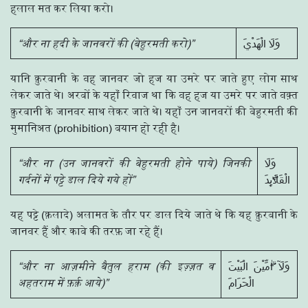
हलाल मत कर लिया करो।
“और ना हदी के जानवरों की (बेहुरमती करो)”
وَلَا الْهَدْيَ
यानि क़ुरबानी के वह जानवर जो हज या उमरे पर जाते हुए लोग साथ
लेकर जाते थे। अरबों के यहाँ रिवाज था कि वह हज या उमरे पर जाते वक़्त
क़ुरबानी के जानवर साथ लेकर जाते थे। यहाँ उन जानवरों की बेहुरमती की
मुमानिअत (prohibition) बयान हो रही है।
“और ना (उन जानवरों की बेहुरमती होने पाये) जिनकी
وَلَا
गर्दनों में पट्टे डाल दिये गये हों”
الْقَلَاۗىِٕدَ
यह पट्टे (क़लादे) अलामत के तौर पर डाल दिये जाते थे कि यह क़ुरबानी के
जानवर हैं और काबे की तरफ़ जा रहे हैं।
“और ना आज़मीने बैतुल हराम (की इज़्ज़त व
وَلَآ اٰۗمِّيْنَ الْبَيْتَ
अहतराम में फ़र्क़ आये)”
الْحَرَامَ