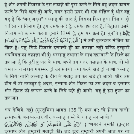
है और अपनी फ़ितरत के इस तक़ाज़े को पूरा करने के लिये वह अद्ल क़ायम
करने के लिये खड़ा हो जाये, मगर इससे ऊपर भी एक मंज़िल है और वह
यह है कि “अल् अद्ल” अल्लाह की ज़ात है जिसका दिया हुआ निज़ाम ही
आदिलाना निज़ाम है। हम उसके बन्दे हैं, उसके वफ़ादार हैं, लिहाज़ा उसके
निज़ाम को क़ायम करना हमारे ज़िम्मे है, हम पर फ़र्ज़ है। चुनाँचे {يٰٓاَيُّھَا
الَّذِيْنَ اٰمَنُوْا كُوْنُوْا قَوّٰمِيْنَ لِلّٰهِ شُهَدَاۗءَ بِالْقِسْطِ ۡ } में उसी बुलन्दतर मंज़िल का
ज़िक्र है। यह सिर्फ़ फ़ितरते इन्सानी ही का तक़ाज़ा नहीं बल्कि तुम्हारी
अबदियत का तक़ाज़ा भी है। अल्लाह तआला के साथ वफ़ादारी के रिश्ते का
तक़ाज़ा है कि पूरी क़ुव्वत के साथ, अपने तमामतर वसाइल के साथ, जो भी
असबाब व ज़राय मयस्सर हों उन सबको जमा करके खड़े हो जाओ अल्लाह
के लिये! यानि अल्लाह के दीन के गवाह बन कर खड़े हो जाओ। और उस
दीन में जो तसव्वुर है अद्ल, इन्साफ़ और क़िस्त का उस अद्ल व इन्साफ़
और क़िस्त को क़ायम करने के लिये खड़े हो जाओ। यह है इस हुक्म का
तक़ाज़ा।
अब देखिये, वहाँ (सूरतुन्निसा आयत 135 में) क्या था: “ऐ ईमान वालो!
इन्साफ़ के अलम्बरदार और अल्लाह वास्ते के गवाह बन जाओ।”
{وَلَوْ عَلٰٓي اَنْفُسِكُمْ اَوِ الْوَالِدَيْنِ وَالْاَقْرَبِيْنَ ۚ } “अगरचे इसकी (तुम्हारे
इन्साफ़ और तुम्हारी गवाही की) ज़द ख़ुद तुम्हारी अपनी ज़ात पर या