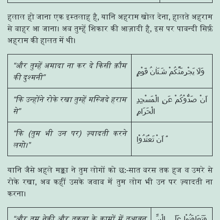
हलाल हो जाना एक इस्तलाह है, यानि अहराम खोल देना, हालते अहराम
से बाहर आ जाना। अब तुम्हें शिकार की आज़ादी है, इस पर पाबन्दी सिर्फ़
अहराम की हालत में थी।
“और तुम्हें अमादा ना कर दे किसी क़ौम
وَلَا يَجْرِمَنَّكُمْ شَـنَاٰنُ قَوْمٍ
की दुश्मनी”
“कि उन्होंने रोके रखा तुम्हें मस्जिदे हराम
اَنْ صَدُّوْكُمْ عَنِ الْمَسْجِدِ
से”
الْحَرَامِ
“कि (तुम भी उन पर) ज़्यादती करने
اَنْ تَعْتَدُوْا ۘ
लगो।”
यानि जैसे अहले मक्का ने तुम लोगों को छ:-सात बरस तक हज व उमरे से
रोके रखा, अब कहीं उसके जवाब में तुम लोग भी उन पर ज़्यादती ना
करना।
“और तुम नेकी और तक़वा के कामों में तआवुन
وَتَعَاوَنُوْا عَلَي الْبِرِّ