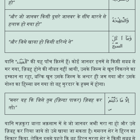
हो”
“और जो जानवर किसी दूसरे जानवर के सींग मारने से
وَالنَّطِيْحَةُ
हलाक हो गया हो”
وَمَآ اَ كَلَ
“और जिसे खाया हो किसी दरिन्दे ने”
السَّبُعُ
यानि “اَلْمَیْتَۃ” की यह पाँच क़िस्में हैं। कोई जानवर इनमें से किसी सबब से
मर गया, ज़िबह होने की नौबत नहीं आयी, उसके जिस्म से खून निकलने का
इम्कान ना रहा, बल्कि खून उसके जिस्म के अन्दर ही जम गया और उसके
गोश्त का हिस्सा बन गया तो वह मुरदार के हुक्म में होगा।
“मगर यह कि जिसे तुम (ज़िन्दा पाकर) ज़िबह कर
اِلَّا مَا ذَكَّيْتُمْ
लो।”
यानि मज़कूरा बाला अक़साम में से जो जानवर अभी मरा ना हो और उसे
ज़िबह कर लिया जाये तो उसे खाया जा सकता है। मसलन शेर ने हिरन का
शिकार किया, लेकिन इससे पहले कि वह हिरन मरता शेर ने किसी सबब से