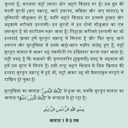
जुलता है, अलबत्ता यहाँ ज़्यादा ज़ोर अहले किताब पर है। इस ग्रुप की
मदनी सूरतों (अल् बक़रह, आले इमरान, अन्निसा और अल् मायदा) के
बुनियादी मौज़ूआत दो हैं, यानि अहले किताब पर इत्मामे हुज्जत और
अहकामे शरीअते इस्लामी। इन सूरतों में इन दोनों मौज़ूआत का एक
तसल्सुल है जो तदरीजन नज़र आता है। लिहाज़ा शरीअते इस्लामी का जो
इब्तदाई ख़ाका हमें सूरतुल बक़रह में मिलता है और फिर सूरह आले
इमरान और सूरतुन्निसा में इसके खद्दो-खाल मज़ीद वाज़ेह हुए हैं, यहाँ
सूरतुल मायदा में आकर यह तकमीली रंग इख़्तियार करता नज़र आता है।
यही वजह है कि मआशरे की बुलन्दतरीन (हुकूमती) सतह के अहकाम भी
हमें इस सूरत में मिलते हैं। इसी तरह अहले किताब से जिस ख़िताब की
इब्तदा सूरतुल बक़रह में हुई थी, यहाँ आकर वह भी फ़ैसलाकुन मरहले में
दाख़िल हो चुका है।
सूरतुन्निसा का आगाज़ “يٰٓاَيُّھَا النَّاسُ” से हुआ था, जबकि सूरतुल मायदा का
आगाज़ “يٰٓاَيُّھَا الَّذِيْنَ اٰمَنُوْٓا” के अल्फ़ाज़ से हो रहा है।
بِسْمِ اللّٰهِ الرَّحْمٰنِ الرَّحِيْمِ
आयात 1 से 5 तक