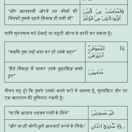
“और खानदानी औरतें उन लोगों की
وَالْمُحْصَنٰتُ مِنَ الَّذِيْنَ
जिनको तुमसे पहले किताब दी गयी थी”
اُوْتُوا الْكِتٰبَ مِنْ قَبْلِكُمْ
यानि मुस्लमान मर्द ईसाई या यहूदी औरत से शादी कर सकता है।
اِذَآ اٰتَيْتُمُوْهُنَّ
“जबकि तुम उन्हें अदा कर दो उनके महर”
اُجُوْرَهُنَّ
“क़ैदे निकाह में लाकर उनके मुहाफ़िज़ बनते
مُحْصِنِيْنَ
हुए”
नीयत यह हो कि तुमने उनको अपने घरों में बसाना है, मुस्तक़िल तौर पर
एक खानदान की बुनियाद रखनी है।
“ना कि आज़ाद शहवत रानी के लिये”
غَيْرَ مُسٰفِحِيْنَ
“और ना ही चोरी-छुपे आशनाई करने के लिये।”
وَلَا مُتَّخِذِيْٓ اَخْدَانٍ ۭ