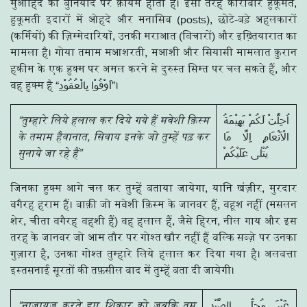
मुआहिदे की बुनियाद पर क़ायम होता है। इसी तरह कारोबारे हुकूमत,
हुकूमती इदारों में ओहदे और मनासिब (posts), छोटे-बड़े अहलकारों
(कर्मियों) की ज़िम्मेदारियाँ, उनकी मराआत (विचारों) और इख़्तियारात का
मामला है। गोया तमाम मआशरती, मआशी और सियासी मामलात क़ुरान
हकीम के एक हुक्म पर अमल करने से दुरुस्त सिम्त पर चल सकते हैं, और
वह हुक्म है “اَوْفُوْا بِالْعُقُوْدِ”।
“तुम्हारे लिये हलाल कर दिये गये हैं मवेशी क़िस्म
اُحِلَّتْ لَكُمْ بَهِيْمَةُ
के तमाम हैवानात, सिवाय इनके जो तुम्हें पढ़ कर
الْاَنْعَامِ اِلَّا مَا
सुनाये जा रहे हैं”
يُتْلٰى عَلَيْكُمْ
जिनका हुक्म आगे चल कर तुम्हें बताया जायेगा, यानि खंज़ीर, मुरदार
वगैरह हराम हैं। बाक़ी जो मवेशी क़िस्म के जानवर हैं, वहूश नहीं (मसलन
शेर, चीता वगैरह वहशी हैं) वह हलाल हैं, जैसे हिरन, नील गाय और इस
तरह के जानवर जो आम तौर पर गोश्त खौर नहीं हैं बल्कि सब्ज़े पर उनका
गुज़ारा है, उनका गोश्त तुम्हारे लिये हलाल कर दिया गया है। अलबत्ता
इस्तसनाई सूरतों की तफ़सील बाद में तुम्हें बता दी जायेगी।
“नाजायज़ करते हुए शिकार को जबकि तुम
غَيْرَ مُحِلِّي الصَّيْدِ