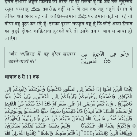
इसमें इशारा अहले किताब की तरफ़ भी हो सकता है कि जब तक मुहम्मद
रसूल अल्लाह ﷺ तशरीफ़ नहीं लाये थे तब तक वह अहले ईमान थे
लेकिन अब अगर वह नबी आखिरुज़्ज़मान ﷺ पर ईमान नहीं ला रहे तो
गोया वह कुफ़्र कर रहे हैं। इसका दूसरा मफ़हूम यह है कि कोई शख्स ईमान
का मुद्दई होकर काफ़िराना हरकतें करे तो उसके तमाम आमाल ज़ाया हो
जाएँगे।
“और आख़िरत में वह होगा ख़सारा
وَهُوَ فِي الْاٰخِرَةِ مِنَ
उठाने वालों में।”
आयात 6 से 11 तक
يٰٓاَيُّھَا الَّذِيْنَ اٰمَنُوْٓا اِذَا قُمْتُمْ اِلَى الصَّلٰوةِ فَاغْسِلُوْا وُجُوْهَكُمْ وَاَيْدِيَكُمْ اِلَى
الْمَرَافِقِ وَامْسَحُوْا بِرُءُوْسِكُمْ وَاَرْجُلَكُمْ اِلَى الْكَعْبَيْنِ ۭ وَاِنْ كُنْتُمْ جُنُبًا
فَاطَّهَّرُوْا ۭ وَاِنْ كُنْتُمْ مَّرْضٰٓى اَوْ عَلٰي سَفَرٍ اَوْ جَاۗءَ اَحَدٌ مِّنْكُمْ مِّنَ الْغَاۗىِٕطِ
اَوْ لٰمَسْتُمُ النِّسَاۗءَ فَلَمْ تَجِدُوْا مَاۗءً فَتَيَمَّمُوْا صَعِيْدًا طَيِّبًا فَامْسَحُوْا بِوُجُوْهِكُمْ
وَاَيْدِيْكُمْ مِّنْهُ ۭ مَا يُرِيْدُ اللّٰهُ لِيَجْعَلَ عَلَيْكُمْ مِّنْ حَرَجٍ وَّلٰكِنْ يُّرِيْدُ لِيُطَهِّرَكُمْ
وَلِيُتِمَّ نِعْمَتَهٗ عَلَيْكُمْ لَعَلَّكُمْ تَشْكُرُوْنَ Č۝ وَاذْكُرُوْا نِعْمَةَ اللّٰهِ عَلَيْكُمْ
وَمِيْثَاقَهُ الَّذِيْ وَاثَقَكُمْ بِهٖٓ ۙ اِذْ قُلْتُمْ سَمِعْنَا وَاَطَعْنَا ۡ وَاتَّقُوا اللّٰهَ ۭاِنَّ اللّٰهَ