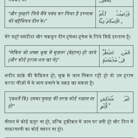
“और तुम्हारे लिये मैंने पसंद कर लिया है इस्लाम
وَرَضِيْتُ لَكُمُ
को बहैसियत दीन के।”
الْاِسْلَامَ دِيْنًا ۭ
मेरे यहाँ पसंदीदा और मक़बूल दीन हमेशा-हमेश के लिये सिर्फ़ इस्लाम है।
“लेकिन जो शख्स भूख में मुज़तर (बेहाल) हो जाये
فَمَنِ اضْطُرَّ
(और कोई हराम शय खा ले)”
فِيْ مَخْمَصَةٍ
शदीद फ़ाक़े की कैफ़ियत हो, भूख से जान निकल रही हो तो उन हराम
करदा चीज़ों में से जान बचाने के बक़द्र खा सकता है।
“(बशर्ते कि) उसका गुनाह की तरफ़ कोई रुझान ना
غَيْرَ مُتَجَانِفٍ
हो”
لِّاِثْمٍ ۙ
नीयत में कोई फ़तूर ना हो, बल्कि हक़ीक़त में जान पर बनी हो और दिल में
नाफ़रमानी का कोई ख्याल ना हो।