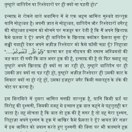
तुम्हारे वालिदैन या रिश्तेदारों पर ही क्यों ना पड़ती हो।”
इन्साफ़ से रोकने वाले अवामिल में से एक अहम आमिल मुस्बते ताल्लुक़
यानि मोहब्बत है। अपनी ज़ात से मोहब्बत, वालिदैन और रिश्तेदारों वगैरह
की मोहब्बत इन्सान को सोचने पर मजबूर कर देती है कि मैं अपने ख़िलाफ़
कैसे फ़तवा दे दूँ? अपने ही वालिदैन के ख़िलाफ़ क्योंकर फ़ैसला सुना दूँ?
सच्ची गवाही देकर अपने अज़ीज़ रिश्तेदार को कैसे फाँसी चढ़ा दूँ? लिहाज़ा
“…..وَلَوْ عَلٰٓي اَنْفُسِكُمْ” फ़रमा कर इस नौइयत की तमाम अस्बियतों की
जड़ काट दी गयी कि बात अगर हक़ की है, इन्साफ़ की है तो फिर ख्वाह वह
तुम्हारे अपने ख़िलाफ़ ही क्यों ना जा रही हो, तुम्हारे वालिदैन पर ही
उसकी ज़द क्यों ना पड़ रही हो, तुम्हारे अज़ीज़ रिश्तेदार ही उसकी काट के
शिकार क्यों ना हो रहे हों, उसका इज़हार बगैर किसी मसलहत के डंके की
चोट पर करना है।
इस सिलसिले में दूसरा आमिल मनफ़ी ताल्लुक़ है, यानि किसी फ़र्द या
गिरोह की दुश्मनी, जिसकी वजह से इन्सान हक़ बात कहने से पहलुतही कर
जाता है। वह सोचता है कि बात तो हक़ की है मगर है तो वह मेरा दुश्मन,
लिहाज़ा अपने दुश्मन के हक़ में आखिर कैसे फ़ैसला दे दूँ? आयत ज़ेरे नज़र
में इस आमिल को बयान करते हुए दुश्मनी की बिना पर भी कतमाने हक़