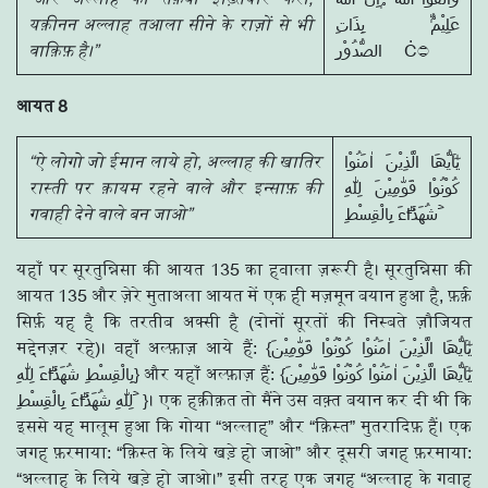
यक़ीनन अल्लाह तआला सीने के राज़ों से भी
عَلِيْمٌۢ بِذَاتِ
वाक़िफ़ है।”
आयत 8
“ऐ लोगो जो ईमान लाये हो, अल्लाह की खातिर
يٰٓاَيُّھَا الَّذِيْنَ اٰمَنُوْا
रास्ती पर क़ायम रहने वाले और इन्साफ़ की
كُوْنُوْا قَوّٰمِيْنَ لِلّٰهِ
गवाही देने वाले बन जाओ”
شُهَدَاۗءَ بِالْقِسْطِ ۡ
यहाँ पर सूरतुन्निसा की आयत 135 का हवाला ज़रूरी है। सूरतुन्निसा की
आयत 135 और ज़ेरे मुताअला आयत में एक ही मज़मून बयान हुआ है, फ़र्क़
सिर्फ़ यह है कि तरतीब अक्सी है (दोनों सूरतों की निस्बते ज़ौजियत
मद्देनज़र रहे)। वहाँ अल्फ़ाज़ आये हैं: {يٰٓاَيُّھَا الَّذِيْنَ اٰمَنُوْا كُوْنُوْا قَوّٰمِيْنَ
بِالْقِسْطِ شُهَدَاۗءَ لِلّٰهِ} और यहाँ अल्फ़ाज़ हैं: {يٰٓاَيُّھَا الَّذِيْنَ اٰمَنُوْا كُوْنُوْا قَوّٰمِيْنَ
لِلّٰهِ شُهَدَاۗءَ بِالْقِسْطِ ۡ }। एक हक़ीक़त तो मैंने उस वक़्त बयान कर दी थी कि
इससे यह मालूम हुआ कि गोया “अल्लाह” और “क़िस्त” मुतरादिफ़ हैं। एक
जगह फ़रमाया: “क़िस्त के लिये खड़े हो जाओ” और दूसरी जगह फ़रमाया:
“अल्लाह के लिये खड़े हो जाओ।” इसी तरह एक जगह “अल्लाह के गवाह