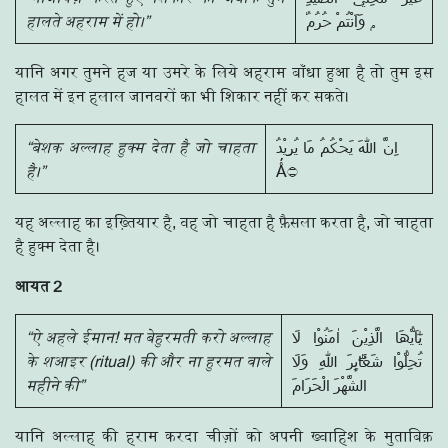
हालते अहराम में हो।”
وَاَنْتُمْ حُرُمٌ ۭ
यानि अगर तुमने हज या उमरे के लिये अहराम बाँधा हुआ है तो तुम इस
हालत में इन हलाल जानवरों का भी शिकार नहीं कर सकते।
“बेशक अल्लाह हुक्म देता है जो चाहता
اِنَّ اللّٰهَ يَحْكُمُ مَا يُرِيْدُ
है।”
यह अल्लाह का इख़्तियार है, वह जो चाहता है फ़ैसला करता है, जो चाहता
है हुक्म देता है।
आयत 2
“ऐ अहले ईमान! मत बेहुरमती करो अल्लाह
يٰٓاَيُّھَا الَّذِيْنَ اٰمَنُوْا لَا
के शआइर (ritual) की और ना हुरमत वाले
تُحِلُّوْا شَعَاۗىِٕرَ اللّٰهِ وَلَا
महीने की”
الشَّهْرَ الْحَرَامَ
यानि अल्लाह की हराम करदा चीज़ों को अपनी ख्वाहिश के मुताबिक़