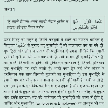
आयत 1
“ऐ अहले ईमान! अपने अहदो पैमान (क़ौल व
يٰٓاَيُّھَا الَّذِيْنَ اٰمَنُوْٓا
क़रार) को पूरा किया करो।”
اَوْفُوْا بِالْعُقُوْدِ ڛ
उक़द गिरह को कहते हैं जिसमें मज़बूती से बंधने का मफ़हूम शामिल है।
लिहाज़ा “عُقُود” से मुराद वह मुआहिदे हैं जो बाक़ायदा तय पा गये हों।
मुआहिदों और क़ौल व क़रार की अहमियत यूँ समझ लीजिये कि हमारी
पूरी की पूरी समाजी व मआशरती ज़िन्दगी क़ायम ही मुआहिदों पर है।
मआशरती ज़िन्दगी का बुनियादी यूनिट एक खानदान है, जिसकी बुनियाद
एक मुआहिदे पर रखी जाती है। शादी क्या है? मर्द और औरत के
दरमियान एक साथ ज़िन्दगी गुज़ारने का मुआहिदा है। इस मुआहिदे से
इंसानी मआशरे की बुलन्द व बाला इमारत की बुनियादी ईंट रखी जाती है।
इस मुआहिदे के मुताबिक़ फ़रीक़ैन के कुछ हुक़ूक़ हैं और कुछ फ़राइज़। एक
तरफ़ बीवी के हुक़ूक़ और उसके फ़राइज़ हैं और दूसरी तरफ़ शौहर के हुक़ूक़
और उसके फ़राइज़। बड़े-बड़े कारोबार भी मुआहिदों की शक्ल में होते हैं।
आजिर और मुस्ताजिर (Employer & Employee) का ताल्लुक़ भी एक