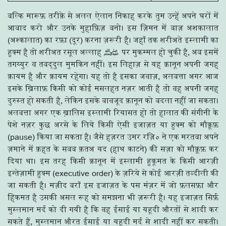
बल्कि मारूफ़ तरीक़े से अलल ऐलान निकाह करके तुम उन्हें अपने घरों में
आबाद करो और उनके मुहाफ़िज़ बनो। इस ज़िमन में बाज़ अशकालात
(अश्कालात) का रफ़ा (दूर) करना ज़रूरी है। जहाँ तक शरीअते इस्लामी का
हुक्म है तो शरीअत रसूल अल्लाह ﷺ पर मुकम्मल हो चुकी है, अब इसमें
तगय्युर व तबद्दुल मुमकिन नहीं। इस लिहाज़ से यह क़ानून अपनी जगह
क़ायम है और क़ायम रहेगा। यह तो है इसका जवाज़, अलबत्ता अगर आज
इसके ख़िलाफ़ किसी को कोई मसलहत नज़र आती है तो वह अपनी जगह
दुरुस्त हो सकती है, लेकिन इसके बावजूद क़ानून को बदला नहीं जा सकता।
अलबत्ता अगर एक ख़ालिस इस्लामी रियासत हो तो हालात की संगीनी के
पेशे नज़र कुछ अरसे के लिये किसी ऐसी इजाज़त या हुक्म को मौक़ूफ़
(pause) किया जा सकता है। जैसे हज़रत उमर रज़ि० ने एक मरतबा अपने
ज़माने में क़हत के सबब क़तअ यद (हाथ काटने) की सज़ा को मौक़ूफ़ कर
दिया था। इस तरह किसी क़ानून में इस्लामी हुकूमत के किसी आरज़ी
इन्तेज़ामी हुक्म (executive order) के ज़रिये से कोई आरज़ी तब्दीली की
जा सकती है। मज़ीद बराँ इस इजाज़त के पस मंज़र में जो फ़लसफ़ा और
हिकमत है उसकी असल रूह को समझना भी ज़रूरी है। यह इजाज़त सिर्फ़
मुस्लमान मर्द को दी गयी है कि वह ईसाई या यहूदी औरतों से शादी कर
सकते हैं, मुस्लमान औरत ईसाई या यहूदी मर्द से शादी नहीं कर सकती।