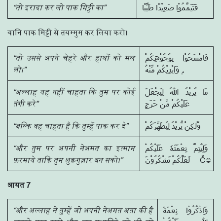
“तो इरादा कर लो पाक मिट्टी का”
فَتَيَمَّمُوْا صَعِيْدًا طَيِّبًا
यानि पाक मिट्टी से तयम्मुम कर लिया करो।
“तो उससे अपने चेहरे और हाथों को मल
فَامْسَحُوْا بِوُجُوْهِكُمْ
लो।”
وَاَيْدِيْكُمْ مِّنْهُ ۭ
“अल्लाह यह नहीं चाहता कि तुम पर कोई
مَا يُرِيْدُ اللّٰهُ لِيَجْعَلَ
तंगी करे”
عَلَيْكُمْ مِّنْ حَرَجٍ
“बल्कि वह चाहता है कि तुम्हें पाक कर दे”
وَّلٰكِنْ يُّرِيْدُ لِيُطَهِّرَكُمْ
“और तुम पर अपनी नेअमत का इत्माम
وَلِيُتِمَّ نِعْمَتَهٗ عَلَيْكُمْ
फ़रमाये ताकि तुम शुक्रगुज़ार बन सको।”
आयत 7
“और अल्लाह ने तुम्हें जो अपनी नेअमत अता की है
وَاذْكُرُوْا نِعْمَةَ