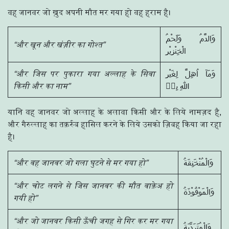
वह जानवर जो ख़ुद अपनी मौत मर गया हो वह हराम है।
وَالدَّمُ وَلَحْمُ
“और खून और खंज़ीर का गोश्त”
الْخِنْزِيْرِ
“और जिस पर पुकारा गया अल्लाह के सिवा
وَمَآ اُهِلَّ لِغَيْرِ
किसी और का नाम”
اللّٰهِ بِهٖ
यानि वह जानवर जो अल्लाह के अलावा किसी और के लिये नामज़द है,
और गैरुल्लाह का तक़र्रुब हासिल करने के लिये उसको ज़िबह किया जा रहा
है।
“और वह जानवर जो गला घुटने से मर गया हो”
وَالْمُنْخَنِقَةُ
“और चोट लगने से जिस जानवर की मौत वाक़ेअ हो
وَالْمَوْقُوْذَةُ
गयी हो”
“और जो जानवर किसी ऊँची जगह से गिर कर मर गया
وَالْمُتَرَدِّيَةُ