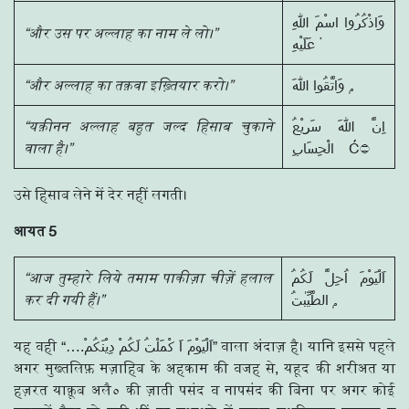
وَاذْكُرُوا اسْمَ اللّٰهِ
“और उस पर अल्लाह का नाम ले लो।”
عَلَيْهِ ۠
“और अल्लाह का तक़वा इख़्तियार करो।”
وَاتَّقُوا اللّٰهَ ۭ
“यक़ीनन अल्लाह बहुत जल्द हिसाब चुकाने
اِنَّ اللّٰهَ سَرِيْعُ
वाला है।”
उसे हिसाब लेने में देर नहीं लगती।
आयत 5
“आज तुम्हारे लिये तमाम पाकीज़ा चीज़ें हलाल
اَلْيَوْمَ اُحِلَّ لَكُمُ
कर दी गयी हैं।”
الطَّيِّبٰتُ ۭ
यह वही “….اَلْيَوْمَ اَ كْمَلْتُ لَكُمْ دِيْنَكُمْ” वाला अंदाज़ है। यानि इससे पहले
अगर मुख्तलिफ़ मज़ाहिब के अहकाम की वजह से, यहूद की शरीअत या
हज़रत याक़ूब अलै० की ज़ाती पसंद व नापसंद की बिना पर अगर कोई