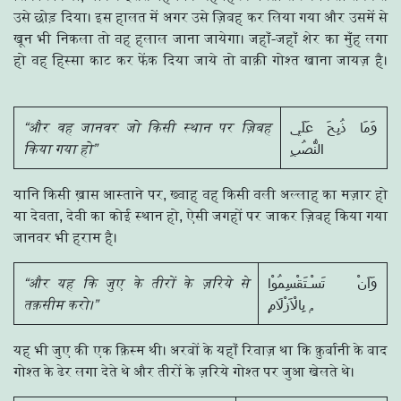
उसे छोड़ दिया। इस हालत में अगर उसे ज़िबह कर लिया गया और उसमें से
खून भी निकला तो वह हलाल जाना जायेगा। जहाँ-जहाँ शेर का मुँह लगा
हो वह हिस्सा काट कर फेंक दिया जाये तो बाक़ी गोश्त खाना जायज़ है।
“और वह जानवर जो किसी स्थान पर ज़िबह
وَمَا ذُبِحَ عَلَي
किया गया हो”
النُّصُبِ
यानि किसी ख़ास आस्ताने पर, ख्वाह वह किसी वली अल्लाह का मज़ार हो
या देवता, देवी का कोई स्थान हो, ऐसी जगहों पर जाकर ज़िबह किया गया
जानवर भी हराम है।
“और यह कि जुए के तीरों के ज़रिये से
وَاَنْ تَسْـتَقْسِمُوْا
तक़सीम करो।”
بِالْاَزْلَامِ ۭ
यह भी जुए की एक क़िस्म थी। अरबों के यहाँ रिवाज़ था कि क़ुर्बानी के बाद
गोश्त के ढेर लगा देते थे और तीरों के ज़रिये गोश्त पर जुआ खेलते थे।