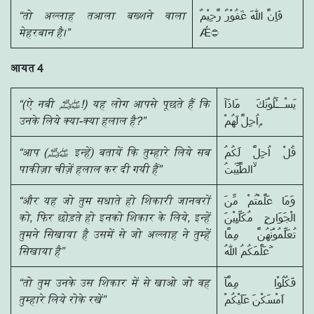
“तो अल्लाह तआला बख्शने वाला
فَاِنَّ اللّٰهَ غَفُوْرٌ رَّحِيْمٌ
मेहरबान है।”
आयत 4
“(ऐ नबी
ﷺ
!) यह लोग आपसे पूछते हैं कि
يَسْـــَٔلُوْنَكَ مَاذَآ
उनके लिये क्या-क्या हलाल है?”
اُحِلَّ لَهُمْ ۭ
“आप (
ﷺ
इन्हें) बतायें कि तुम्हारे लिये सब
قُلْ اُحِلَّ لَكُمُ
पाकीज़ा चीज़ें हलाल कर दी गयी हैं”
الطَّيِّبٰتُ ۙ
“और यह जो तुम सधाते हो शिकारी जानवरों
وَمَا عَلَّمْتُمْ مِّنَ
को, फिर छोड़ते हो इनको शिकार के लिये, इन्हें
الْجَوَارِحِ مُكَلِّبِيْنَ
तुमने सिखाया है उसमें से जो अल्लाह ने तुम्हें
تُعَلِّمُوْنَهُنَّ مِمَّا
सिखाया है”
عَلَّمَكُمُ اللّٰهُ ۡ
“तो तुम उनके उस शिकार में से खाओ जो वह
فَكُلُوْا مِمَّآ
तुम्हारे लिये रोके रखें”
اَمْسَكْنَ عَلَيْكُمْ