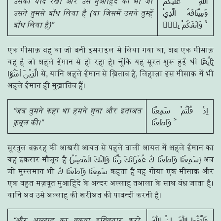
उसको याद रखो और उस मुआहिदे को भी जो
اللّٰهِ عَلَيْكُمْ
उसने तुमसे बाँध लिया है (या जिसमें उसने तुम्हें
وَمِيْثَاقَهُ الَّذِيْ
बाँध लिया है)”
وَاثَقَكُمْ بِهٖٓ ۙ
एक मीसाक़ वह था जो बनी इसराइल से लिया गया था, अब एक मीसाक़
यह है जो अहले ईमान से हो रहा है। चूँकि यह सूरत शुरू हुई थी يٰٓاَيُّھَا
الَّذِيْنَ اٰمَنُوْٓا से, यानि अहले ईमान से ख़िताब है, लिहाज़ा इस मीसाक़ में भी
अहले ईमान ही मुख़ातिब हैं।
“जब तुमने कहा था हमने सुना और इताअत
اِذْ قُلْتُمْ سَمِعْنَا
क़ुबूल की।”
وَاَطَعْنَا ۡ
सूरतुल बक़रह की आखरी आयत से पहले वाली आयत में अहले ईमान का
यह इक़रार मौजूद है {سَمِعْنَا وَاَطَعْنَا ڭ غُفْرَانَكَ رَبَّنَا وَاِلَيْكَ الْمَصِيْرُ} अब
जो मुस्लमान भी سَمِعْنَا وَاَطَعْنَا ڭ कहता है वह गोया एक मीसाक़ और
एक बहुत मज़बूत मुआहिदे के अन्दर अल्लाह तआला के साथ बंध जाता है।
यानि अब उसे अल्लाह की शरीअत की पाबन्दी करनी है।
“और अल्लाह का तक़वा इख़्तियार करो,
وَاتَّقُوا اللّٰهَ ۭاِنَّ اللّٰهَ