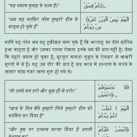
“यह तमाम गुनाह के काम हैं।”
ذٰلِكُمْ فِسْقٌ ۭ
“अब यह काफ़िर लोग तुम्हारे दीन से
اَلْيَوْمَ يَىِٕسَ الَّذِيْنَ كَفَرُوْا
मायूस हो चुके हैं”
مِنْ دِيْنِكُمْ
यानि यह लोग अब यह हक़ीक़त जान चुके हैं कि अल्लाह का दीन ग़ालिब
हुआ चाहता है और उसका रास्ता रोकना इनके बस की बात नहीं है। जैसा
कि पहले बयान हो चुका है, सूरतुल मायदा नुज़ूल के ऐतबार से आखरी
सूरतों में से है। यह उस दौर की बात है जब अरब में इस्लाम के ग़लबे के
आसार साफ़ नज़र आना शुरू हो गये थे।
فَلَا تَخْشَوْهُمْ
“तो उनसे मत डरो और मुझ ही से डरो।”
وَاخْشَوْنِ ۭ
“आज के दिन मैंने तुम्हारे लिये तुम्हारे दीन को
اَلْيَوْمَ اَ كْمَلْتُ
कामिल कर दिया है”
لَكُمْ دِيْنَكُمْ
“और तुम पर इत्माम फ़रमा दिया है अपनी
وَاَتْمَمْتُ عَلَيْكُمْ
नेअमत का”
نِعْمَتِيْ