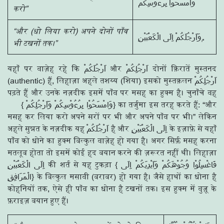
وَامْسَحُوْا بِرُءُوْسِكُمْ
करो”
“और (धो लिया करो) अपने दोनों पाँव
وَاَرْجُلَكُمْ اِلَى الْكَعْبَيْنِ ۭ
भी टखनों तक।”
यहाँ पर वाज़ेह रहे कि اَرْجُلَكُمْ और اَرْجُلِكُمْ दोनों क़िरातें मुस्तनद
(authentic) हैं, लिहाज़ा अहले तशय्य (शिया) इसको मुस्तक़लन اَرْجُلِكُمْ
पढ़ते हैं और उनके नज़दीक इसमें पाँव पर मसह का हुक्म है। चुनाँचे वह
{ وَامْسَحُوْا بِرُءُوْسِكُمْ وَاَرْجُلِكُمْ} का तर्जुमा इस तरह करते हैं: “और
मसह कर लिया करो अपने सरों पर भी और अपने पाँव पर भी।” लेकिन
अहले सुन्नत के नज़दीक यह اَرْجُلَكُمْ है और اِلَى الْكَعْبَيْنِ के इज़ाफ़े से यहाँ
पाँव को धोने का हुक्म बिल्कुल वाज़ेह हो गया है। अगर सिर्फ़ मसह करना
मतलूब होता तो इसमें कोई हद बयान करने की ज़रूरत नहीं थी। लिहाज़ा
اِلَى الْكَعْبَيْنِ की शर्त से यह टुकड़ा { فَاغْسِلُوْا وُجُوْهَكُمْ وَاَيْدِيَكُمْ اِلَى
الْمَرَافِقِ} के बिल्कुल मसावी (बराबर) हो गया है। जैसे हाथों का धोना है
कोहनियों तक, ऐसे ही पाँव का धोना है टखनों तक। इस हुक्म में वुज़ू के
फ़राइज़ बयान हुए हैं।