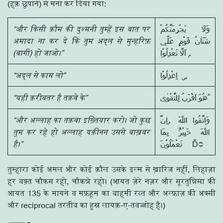
(हक़ छुपाने) से मना कर दिया गया:
“और किसी क़ौम की दुश्मनी तुम्हें इस बात पर
وَلَا يَجْرِمَنَّكُمْ
अमादा ना कर दे कि तुम अद्ल से मुन्हरिफ़
شَنَاٰنُ قَوْمٍ عَلٰٓي
(बागी) हो जाओ।”
اَلَّا تَعْدِلُوْا ۭ
“अद्ल से काम लो”
اِعْدِلُوْا ۣ
“यही क़रीबतर है तक़वे के”
هُوَ اَقْرَبُ لِلتَّقْوٰى ۡ
“और अल्लाह का तक़वा इख़्तियार करो। जो कुछ
وَاتَّقُوا اللّٰهَ ۭاِنَّ
तुम कर रहे हो अल्लाह यक़ीनन उससे बाख़बर
اللّٰهَ خَبِيْرٌۢ بِمَا
है।”
तुम्हारा कोई अमल और कोई क़ौल उसके इल्म से ख़ारिज नहीं, लिहाज़ा
हर वक़्त चौकस रहो, चौकन्ने रहो। (आयत ज़ेरे नज़र और सूरतुन्निसा की
आयत 135 के मायने व मफ़हूम का बाहमी रब्त और अल्फ़ाज़ की अक्सी
और reciprocal तरतीब का हुस्न लायक़-ए-तवज्जोह है।)