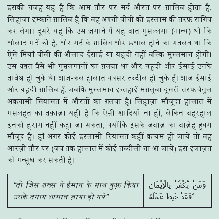
इसकी वजह यह है कि आम तौर पर मर्द औरत पर ग़ालिब होता है,
लिहाज़ा इम्काने ग़ालिब है कि वह अपनी बीवी को इस्लाम की तरफ़ रागिब
कर लेगा। दूसरे यह कि उस ज़माने में यह बात मुसल्लमा (मान्य) थी कि
औलाद मर्द की है, और मर्द के ग़ालिब और फ़आल होने का मतलब था कि
ऐसे मियाँ-बीवी की औलाद ईसाई या यहूदी नहीं बल्कि मुस्लमान होगी।
उस वक़्त वैसे भी मुसलमानों का ग़लबा था और यहूदी और ईसाई उनके
ताबेअ हो चुके थे। आज-कल हालात यक्सर तब्दील हो चुके हैं। आज ईसाई
और यहूदी ग़ालिब हैं, जबकि मुस्लमान इन्तहाई मग़लूब। दूसरी तरफ बैनुल
अक़वामी सियासत में औरतों का ग़लबा है। लिहाज़ा मौजूदा हालात में
मसलहत का तक़ाज़ा यही है कि ऐसी शादियाँ ना हों, लेकिन बहरहाल
इनको हराम नहीं कहा जा सकता, क्योंकि इसके जवाज़ का वाज़ेह हुक्म
मौजूद है। हाँ अगर कोई इस्लामी रियासत कहीं क़ायम हो जाये तो वह
आरज़ी तौर पर (जब तक हालात में कोई तब्दीली ना आ जाये) इस इजाज़त
को मन्सूख कर सकती है।
“तो जिस शख्स ने ईमान के साथ कुफ़्र किया
وَمَنْ يَّكْفُرْ بِالْاِيْمَانِ
उसके तमाम आमाल ज़ाया हो गये”
فَقَدْ حَبِطَ عَمَلُهٗ ۡ